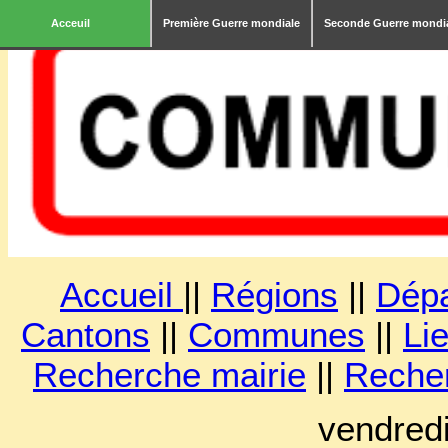
Acceuil
Première Guerre mondiale
Seconde Guerre mondi
Accueil
||
Régions
||
Dép
Cantons
||
Communes
||
Lie
Recherche mairie
||
Reche
vendred