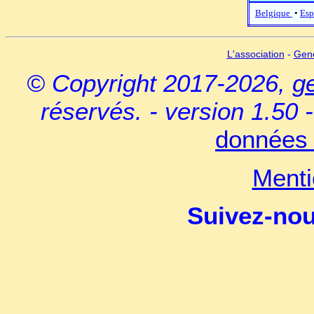
Belgique
•
Esp
L'association
-
Gen
© Copyright 2017-2026,
g
réservés. - version 1.50 
données 
Menti
Suivez-no