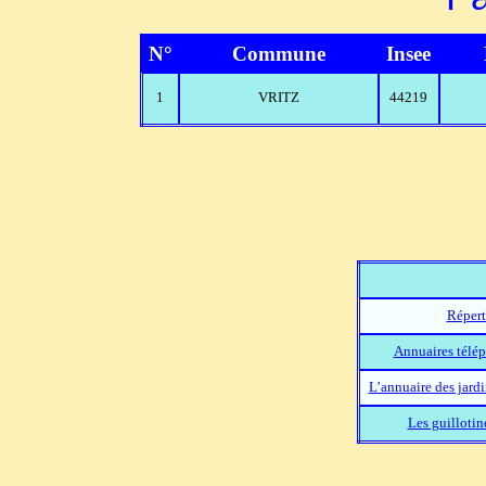
N°
Commune
Insee
1
VRITZ
44219
Répert
Annuaires télép
L’annuaire des jard
Les guillotin