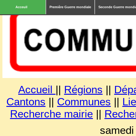
Acceuil
Première Guerre mondiale
Seconde Guerre mondi
Accueil
||
Régions
||
Dép
Cantons
||
Communes
||
Lie
Recherche mairie
||
Reche
samedi 