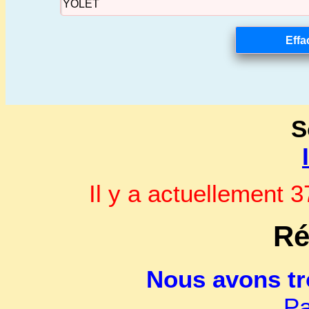
S
Il y a actuellement
Ré
Nous avons t
Pa