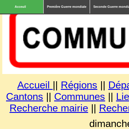
Acceuil
Première Guerre mondiale
Seconde Guerre mondi
Accueil
||
Régions
||
Dép
Cantons
||
Communes
||
Lie
Recherche mairie
||
Reche
dimanche