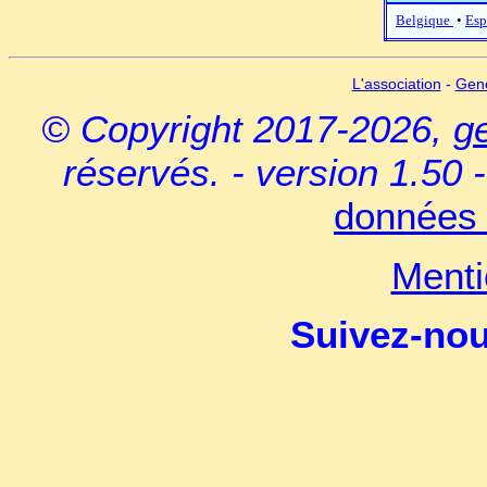
Belgique
•
Esp
L'association
-
Gen
© Copyright 2017-2026,
g
réservés. - version 1.50 
données 
Menti
Suivez-no