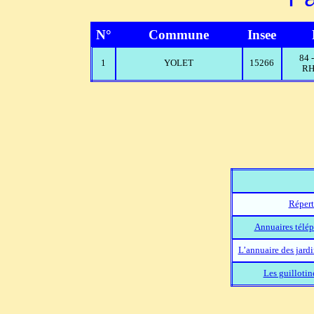
N°
Commune
Insee
84
1
YOLET
15266
RH
Répert
Annuaires télép
L’annuaire des jard
Les guillotin