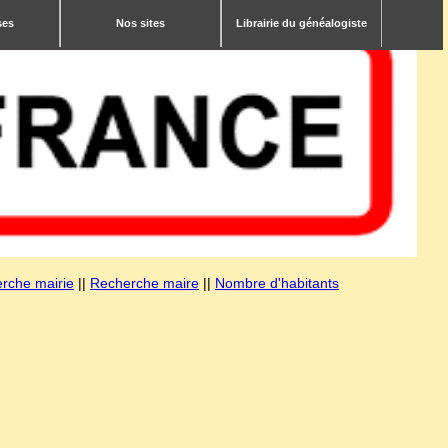
ses
Nos sites
Librairie du généalogiste
rche mairie
||
Recherche maire
||
Nombre d'habitants