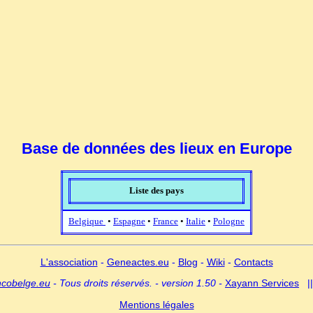
Base de données des lieux en Europe
Liste des pays
Belgique
•
Espagne
•
France
•
Italie
•
Pologne
L'association
-
Geneactes.eu
-
Blog
-
Wiki
-
Contacts
ncobelge.eu
- Tous droits réservés. - version 1.50 -
Xayann Services
|
Mentions légales