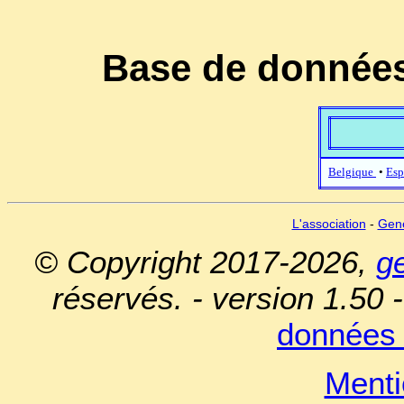
Base de données
Belgique
•
Esp
L'association
-
Gen
© Copyright 2017-2026,
g
réservés. - version 1.50 
données 
Menti