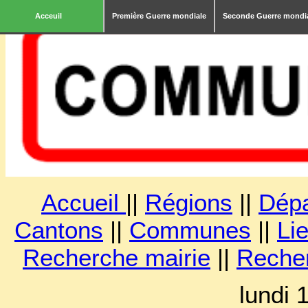
Acceuil
Première Guerre mondiale
Seconde Guerre mondi
Accueil
||
Régions
||
Dép
Cantons
||
Communes
||
Lie
Recherche mairie
||
Reche
lundi 