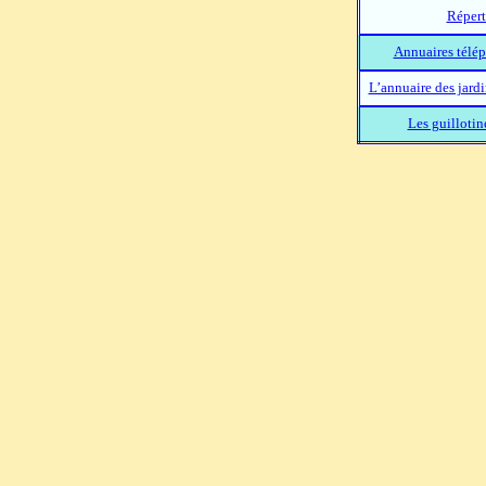
Répert
Annuaires télép
L’annuaire des jard
Les guillotin