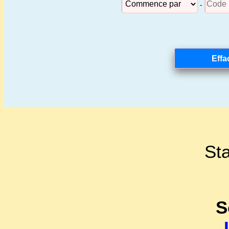
-
Sta
S