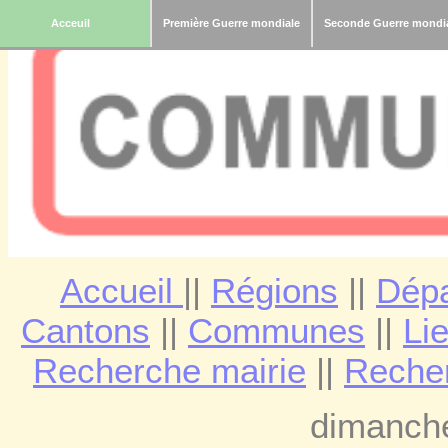
Acceuil
Première Guerre mondiale
Seconde Guerre mondi
Accueil
||
Régions
||
Dép
Cantons
||
Communes
||
Lie
Recherche mairie
||
Reche
dimanche